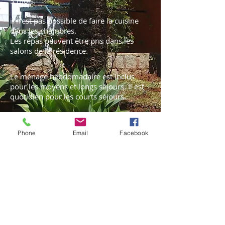
3 mois.
il n'est pas possible de faire la cuisine
dans les chambres.
Les repas peuvent être pris dans les
salons de la résidence.
Le ménage hebdomadaire est inclus
pour les moyens et longs séjours. Il est
quotidien pour les courts séjours.
Phone
Email
Facebook
Un service de blanchisserie est à votre
disposition. Les tarifs de ce service sont
accessibles sur simple demande.
Avant votre départ de votre pays
d'origine, notre partenaire agence peut
organiser votre transfert aéroport et
vous accueillir en toute tranquillité à
votre sortie de l'aérogare. Cette